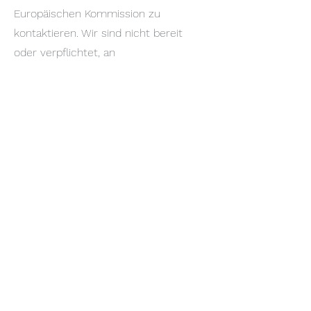
Europäischen Kommission zu
kontaktieren. Wir sind nicht bereit
oder verpflichtet, an
Streitbeilegungsverfahren vor einer
Verbraucherschlichtungsstelle der
Europäischen Kommission
teilzunehmen.
Unsere E-Mail finden sie oben.
©2026 by
Acceleraze Golf MH GmbH
Berlin
AGB
|
DATENSCHUTZ
|
IMPRESSUM