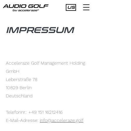
US
IMPRESSUM
Acceleraze Golf Management Holding
GmbH
Leberstraße 78
10829 Berlin
Deutschland
Telefonnr.:
+49 151 16212416
E-Mail-Adresse:
info@acceleraze.golf