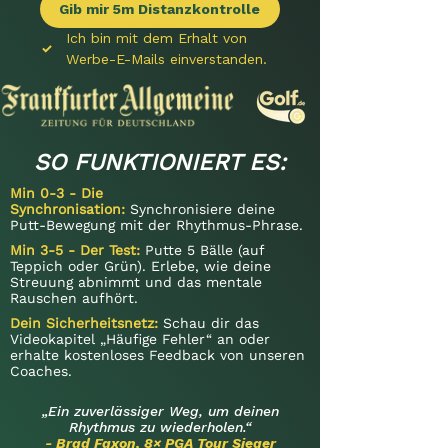
Gib mir 5m Distanzkontrolle
Ich bin mit dem Erhalt von 
Werbe-E-Mails einverstanden.
SO FUNKTIONIERT ES:
Min 0-3 - Die
Synchronisation:
Synchronisiere deine
Putt-Bewegung mit der Rhythmus-Phrase.
Min 3-5 - Der Test:
Putte 5 Bälle (auf
Teppich oder Grün). Erlebe, wie deine
Streuung abnimmt und das mentale
Rauschen aufhört.
Dein Sicherheitsnetz:
Schau dir das
Videokapitel „Häufige Fehler“ an oder
erhalte kostenloses Feedback von unseren
Coaches.
„Ein zuverlässiger Weg, um deinen
Rhythmus zu wiederholen.“
- Brad Faxon, 8× PGA Tour Sieger